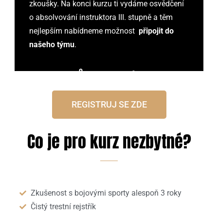
zkoušky. N
a konci kurzu ti vydáme osvědčení
o absolvování instruktora III. stupně a těm
nejlepším nabídneme možnost
připojit do
našeho týmu
.
Důraz na techniku
REGISTRUJ SE ZDE
Co je pro kurz nezbytné?
Zkušenost s bojovými sporty alespoň 3 roky
Čistý trestní rejstřík