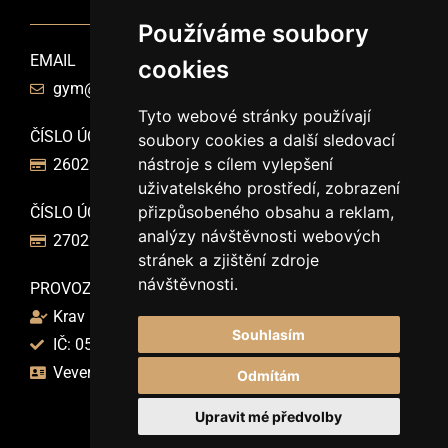
Používáme soubory
EMAIL
cookies
gym@choketopus.com
Tyto webové stránky používají
ČÍSLO ÚČTU PRAŽAČKA
soubory cookies a další sledovací
nástroje s cílem vylepšení
2602267289/2010
uživatelského prostředí, zobrazení
přizpůsobeného obsahu a reklam,
ČÍSLO ÚČTU STŘÍŽKOV A LETNÁ
analýzy návštěvnosti webových
2702267286/2010
stránek a zjištění zdroje
návštěvnosti.
PROVOZUJE
Krav Maga Centrum Praha z.s.
Souhlasím
IČ: 05469660
Veverkova 28, Praha 7, 170 00
Odmítám
Upravit mé předvolby