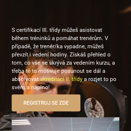
S certifikací III. třídy můžeš asistovat
během tréninků a pomáhat trenérům. V
případě, že trenér/ka vypadne, můžeš
převzít i vedení hodiny. Získáš přehled o
tom, co vše se skrývá za vedením kurzu, a
třeba tě to motivuje posunout se dál a
absolvovat
akreditaci II. třídy
a rozjet to po
svém a naplno!
REGISTRUJ SE ZDE