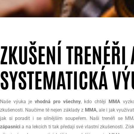
ZKUŠENÍ TRENÉŘI 
SYSTEMATICKÁ VÝ
Naše výuka je
vhodná pro všechny
, kdo chtějí
MMA
vyzko
zkušenosti. Naučíme tě nejen základy z
MMA
, ale i jak využíva
jak si poradit i se silnějším soupeřem. Naši trenéři se M
zápasníci
a na lekcích ti tak předají své vlastní zkušenosti. Zí