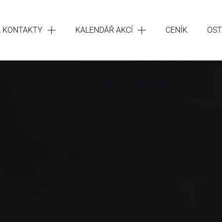
A KONTAKTY
KALENDÁŘ AKCÍ
CENÍK
OST