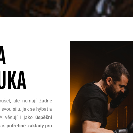
A
UKA
ušet, ale nemají žádné
t svou sílu, jak se hýbat a
MA věnují i jako
úspěšní
skáš
potřebné základy
pro